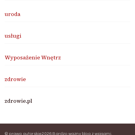
uroda
usługi
Wyposażenie Wnętrz
zdrowie
zdrowie.pl
© prawa autorskie2026
Bardzo wazny blog z wpisami
.