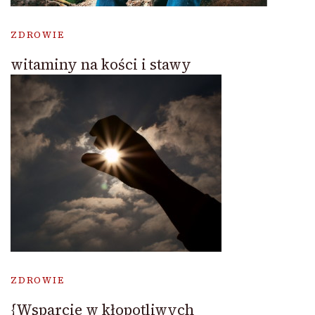
ZDROWIE
witaminy na kości i stawy
ZDROWIE
{Wsparcie w kłopotliwych