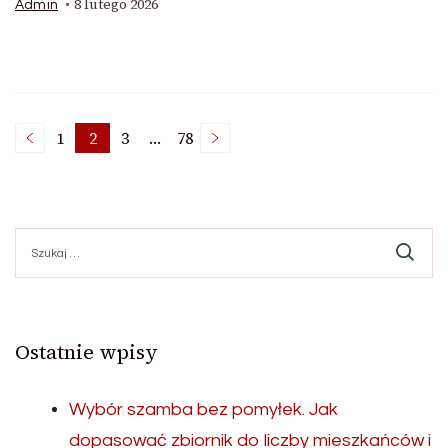
8 lutego 2026
Admin
Stronicowanie
1
2
3
…
78
Strona
Strona
Strona
Strona
wpisów
Szukaj:
Ostatnie wpisy
Wybór szamba bez pomyłek. Jak
dopasować zbiornik do liczby mieszkańców i