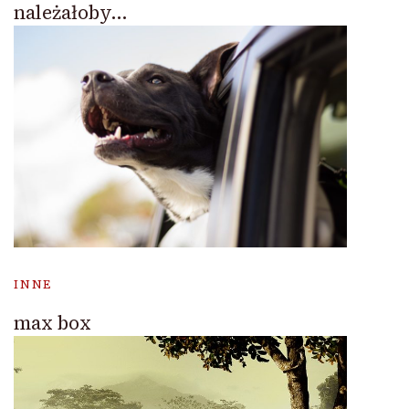
należałoby…
INNE
max box